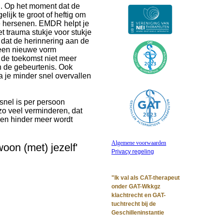
. Op het moment dat de
ijk te groot of heftig om
je hersenen. EMDR helpt je
 trauma stukje voor stukje
 dat de herinnering aan de
n een nieuwe vorm
 de toekomst niet meer
n de gebeurtenis. Ook
a je minder snel overvallen
snel is per persoon
 zo veel verminderen, dat
een hinder meer wordt
Algemene voorwaarden
oon (met) jezelf'
Privacy regeling
Beroepscode
"Ik val als CAT-therapeut
onder GAT-Wkkgz
klachtrecht en GAT-
tuchtrecht bij de
Geschilleninstantie