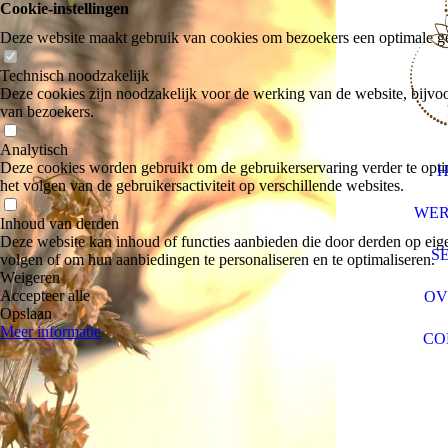
Cookie-instellingen
Deze website maakt gebruik van cookies om bezoekers een optimale ge
Technisch noodzakelijk
Deze cookies zijn noodzakelijk voor de werking van de website, bijvoo
van bezoekers.
Analytisch
Deze cookies worden gebruikt om de gebruikerservaring verder te optim
het volgen van de gebruikersactiviteit op verschillende websites.
WER
Inhoud van derden
Deze website kan inhoud of functies aanbieden die door derden op eige
SE
volgen of om hun aanbiedingen te personaliseren en te optimaliseren.
Weigeren
Accepteer alle
OV
Opslaan
Meer informatie
CO