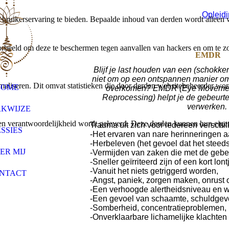
Opleid
bruikerservaring te bieden. Bepaalde inhoud van derden wordt alleen 
rbeeld om deze te beschermen tegen aanvallen van hackers en om te zor
EMDR
Blijf je last houden van een (schokke
niet om op een ontspannen manier om 
aliseren. Dit omvat statistieken die door derden websitebeheerder wor
HOME
overkomen? EMDR (Eye Movement
Reprocessing) helpt je de gebeurte
verwerken.
KWIJZE
n verantwoordelijkheid wordt geleverd. Deze derden kunnen hun eigen c
Trauma uit zich voor iedereen verschil
SSIES
-Het ervaren van nare herinneringen a
-Herbeleven (het gevoel dat het steed
ER MIJ
-Vermijden van zaken die met de gebe
-Sneller geïrriteerd zijn of een kort lon
-Vanuit het niets getriggerd worden,
NTACT
-Angst, paniek, zorgen maken, onrust o
-Een verhoogde alertheidsniveau en
-Een gevoel van schaamte, schuldgevoe
-Somberheid, concentratieproblemen,
-Onverklaarbare lichamelijke klachten