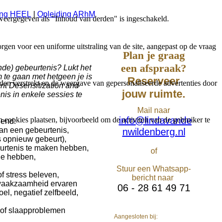
ing HEEL
|
Opleiding ARhM
weergegeven als "Inhoud van derden" is ingeschakeld.
gen voor een uniforme uitstraling van de site, aangepast op de vraag
Plan je graag
een afspraak?
nde) gebeurtenis? Lukt het
te gaan met hetgeen je is
Reserveer
den verstrekt en de weergave van gepersonaliseerde advertenties door
 Desensitization and
jouw ruimte.
nis in enkele sessies te
Mail naar
info@lindavande
ookies plaatsen, bijvoorbeeld om de activiteit van de gebruiker te
lend:
an een gebeurtenis,
nwildenberg.nl
s opnieuw gebeurt),
urtenis te maken hebben,
of
tje hebben,
Stuur een Whatsapp-
f stress beleven,
bericht naar
 waakzaamheid ervaren
06 - 28 61 49 71
l, negatief zelfbeeld,
 of slaapproblemen
Aangesloten bij: