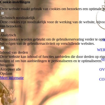
Cookie-instellingen
Deze website maakt gebruik van cookies om bezoekers een optimale ge
Technisch noodzakelijk
Deze cookies zijn noodzakelijk voor de werking van de website, bijvoo
van bezoekers.
Analytisch
Deze cookies worden gebruikt om de gebruikerservaring verder te optim
het volgen van de gebruikersactiviteit op verschillende websites.
WER
Inhoud van derden
Deze website kan inhoud of functies aanbieden die door derden op eige
SE
volgen of om hun aanbiedingen te personaliseren en te optimaliseren.
Weigeren
Accepteer alle
OV
Opslaan
Meer informatie
CO