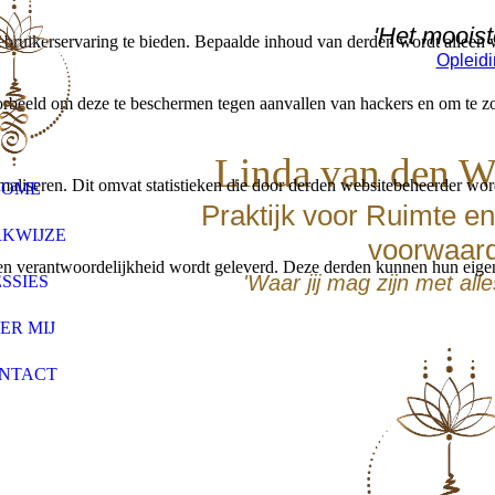
'Het mooiste
bruikerservaring te bieden. Bepaalde inhoud van derden wordt alleen 
Opleid
rbeeld om deze te beschermen tegen aanvallen van hackers en om te zor
Linda van den W
aliseren. Dit omvat statistieken die door derden websitebeheerder wor
HOME
Praktijk voor Ruimte en
KWIJZE
voorwaar
n verantwoordelijkheid wordt geleverd. Deze derden kunnen hun eigen c
'Waar jij mag zijn met alles
SSIES
ER MIJ
NTACT