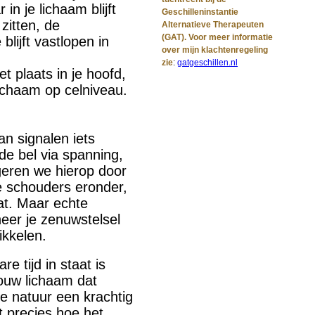
n je lichaam blijft
Geschilleninstantie
 zitten, de
Alternatieve Therapeuten
(GAT). Voor meer informatie
blijft vastlopen in
over mijn klachtenregeling
zie
:
gatgeschillen.nl
et plaats in je hoofd,
lichaam op celniveau.
an signalen iets
de bel via spanning,
eren we hierop door
e schouders eronder,
at. Maar echte
eer je zenuwstelsel
rikkelen.
e tijd in staat is
 jouw lichaam dat
de natuur een krachtig
 precies hoe het