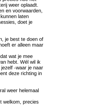
erij weer oplaadt.
en en voorwaarden,
e kunnen laten
essies, doet je
en, je best te doen of
 hoeft er alleen maar
dat wat je mee
an hebt. Wél wil ik
jezelf -waar je naar
bent deze richting in
ooral weer helemaal
nt welkom, precies