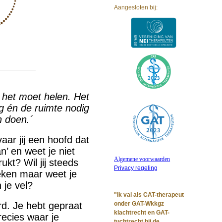
Aangesloten bij:
 het moet helen. Het
g én de ruimte nodig
 doen.´
ar jij een hoofd dat
an’ en weet je niet
Algemene voorwaarden
kt? Wil jij steeds
Privacy regeling
ken maar weet je
n je vel?
Beroepscode
"Ik val als CAT-therapeut
rd. Je hebt gepraat
onder GAT-Wkkgz
klachtrecht en GAT-
recies waar je
tuchtrecht bij de