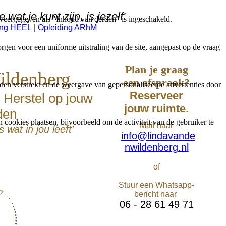
 wat je kunt zijn, is jezelf'
weergegeven als "Inhoud van derden" is ingeschakeld.
ing HEEL
|
Opleiding ARhM
gen voor een uniforme uitstraling van de site, aangepast op de vraag
Plan je graag
ildenberg
een afspraak?
den verstrekt en de weergave van gepersonaliseerde advertenties door
Reserveer
 Herstel op jouw
jouw ruimte.
den
ookies plaatsen, bijvoorbeeld om de activiteit van de gebruiker te
Mail naar
 wat in jou leeft'
info@lindavande
nwildenberg.nl
of
Stuur een Whatsapp-
bericht naar
06 - 28 61 49 71